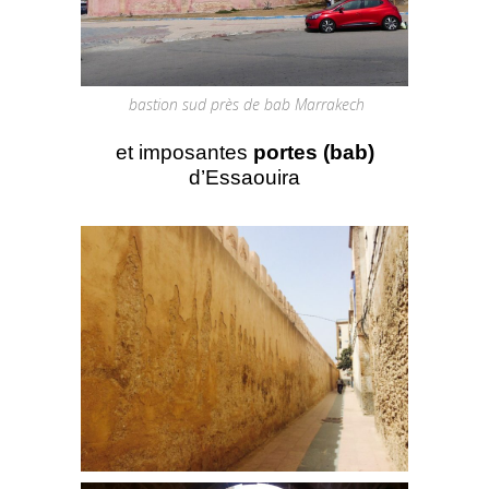
bastion sud près de bab Marrakech
et imposantes
portes (bab)
d’Essaouira