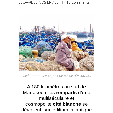
ESCAPADES
,
VOS ENVIES
|
10 Comments
vieil homme sur le port de pêche d’Essaouira
A 180 kilomètres au sud de
Marrakech, les
remparts
d’une
multiséculaire et
cosmopolite
cité blanche
se
dévoilent sur le littoral atlantique