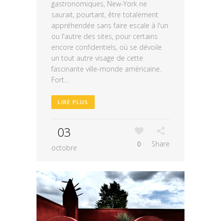
gastronomiques, New-York ne
saurait, pourtant, être totalement
appréhendée sans faire escale à l'un
ou l'autre des sites, pour certains
encore confidentiels, où se dévoile
un tout autre visage de cette
fascinante ville-monde américaine.
Fort...
LIRE PLUS
03
0
Share
octobre