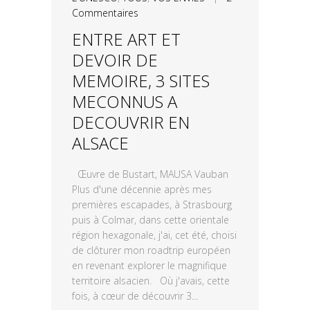
Commentaires
ENTRE ART ET
DEVOIR DE
MEMOIRE, 3 SITES
MECONNUS A
DECOUVRIR EN
ALSACE
Œuvre de Bustart, MAUSA Vauban
Plus d'une décennie après mes
premières escapades, à Strasbourg
puis à Colmar, dans cette orientale
région hexagonale, j'ai, cet été, choisi
de clôturer mon roadtrip européen
en revenant explorer le magnifique
territoire alsacien. Où j'avais, cette
fois, à cœur de découvrir 3...