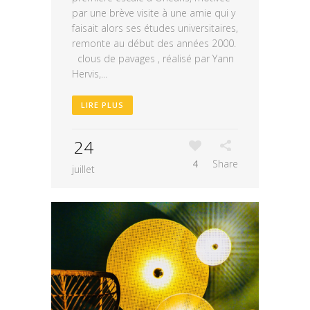
par une brève visite à une amie qui y
faisait alors ses études universitaires,
remonte au début des années 2000.
clous de pavages , réalisé par Yann
Hervis,...
LIRE PLUS
24
4
Share
juillet