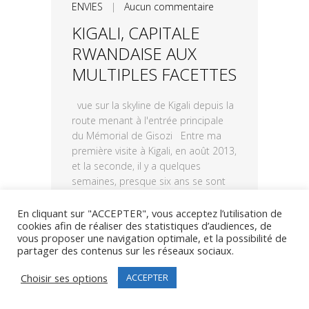
ENVIES
|
Aucun commentaire
KIGALI, CAPITALE
RWANDAISE AUX
MULTIPLES FACETTES
vue sur la skyline de Kigali depuis la
route menant à l'entrée principale
du Mémorial de Gisozi Entre ma
première visite à Kigali, en août 2013,
et la seconde, il y a quelques
semaines, presque six ans se sont
écoulés. J'avais quitté une capitale
rwandaise, en...
En cliquant sur "ACCEPTER", vous acceptez l’utilisation de
cookies afin de réaliser des statistiques d’audiences, de
vous proposer une navigation optimale, et la possibilité de
LIRE PLUS
partager des contenus sur les réseaux sociaux.
Choisir ses options
ACCEPTER
17
0
Share
avril