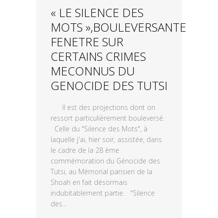
« LE SILENCE DES
MOTS »,BOULEVERSANTE
FENETRE SUR
CERTAINS CRIMES
MECONNUS DU
GENOCIDE DES TUTSI
Il est des projections dont on
ressort particulièrement bouleversé.
Celle du "Silence des Mots", à
laquelle j'ai, hier soir, assistée, dans
le cadre de la 28 ème
commémoration du Génocide des
Tutsi, au Mémorial parisien de la
Shoah en fait désormais
indubitablement partie. "Silence
des...