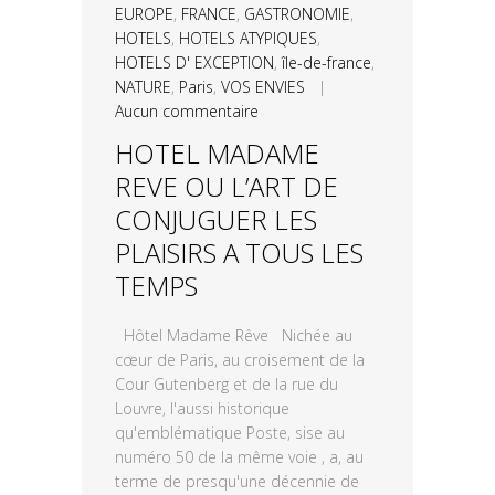
EUROPE
,
FRANCE
,
GASTRONOMIE
,
HOTELS
,
HOTELS ATYPIQUES
,
HOTELS D' EXCEPTION
,
île-de-france
,
NATURE
,
Paris
,
VOS ENVIES
|
Aucun commentaire
HOTEL MADAME
REVE OU L’ART DE
CONJUGUER LES
PLAISIRS A TOUS LES
TEMPS
Hôtel Madame Rêve Nichée au
cœur de Paris, au croisement de la
Cour Gutenberg et de la rue du
Louvre, l'aussi historique
qu'emblématique Poste, sise au
numéro 50 de la même voie , a, au
terme de presqu'une décennie de