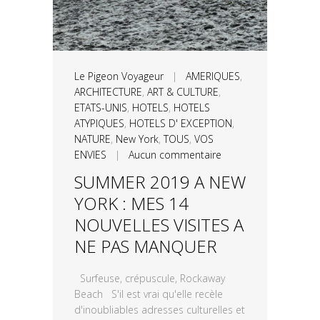
Le Pigeon Voyageur
|
AMERIQUES
,
ARCHITECTURE
,
ART & CULTURE
,
ETATS-UNIS
,
HOTELS
,
HOTELS
ATYPIQUES
,
HOTELS D' EXCEPTION
,
NATURE
,
New York
,
TOUS
,
VOS
ENVIES
|
Aucun commentaire
SUMMER 2019 A NEW
YORK : MES 14
NOUVELLES VISITES A
NE PAS MANQUER
Surfeuse, crépuscule, Rockaway
Beach S'il est vrai qu'elle recèle
d'inoubliables adresses culturelles et