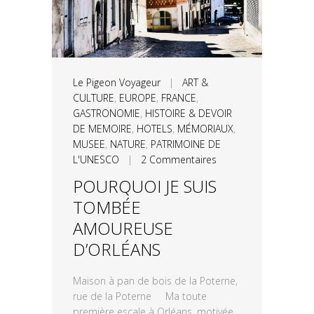
Le Pigeon Voyageur
|
ART &
CULTURE
,
EUROPE
,
FRANCE
,
GASTRONOMIE
,
HISTOIRE & DEVOIR
DE MEMOIRE
,
HOTELS
,
MÉMORIAUX
,
MUSEE
,
NATURE
,
PATRIMOINE DE
L'UNESCO
|
2 Commentaires
POURQUOI JE SUIS
TOMBÉE
AMOUREUSE
D’ORLÉANS
Maison à pan de bois de la Poterne,
rue de la Poterne Ma toute
première escale à Orléans, motivée