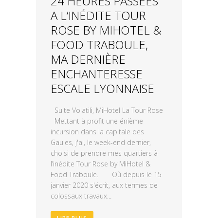
24 HEURES PASSÉES
A L’INÉDITE TOUR
ROSE BY MIHOTEL &
FOOD TRABOULE,
MA DERNIÈRE
ENCHANTERESSE
ESCALE LYONNAISE
Suite Volatili, MiHotel La Tour Rose
Mettant à profit une énième
incursion dans la capitale des
Gaules, j'ai, le week-end dernier,
choisi de prendre mes quartiers à
l’inédite Tour Rose by MiHotel &
Food Traboule. Où depuis le 15
janvier 2020 s'écrit, aux termes de
colossaux travaux...
LIRE PLUS