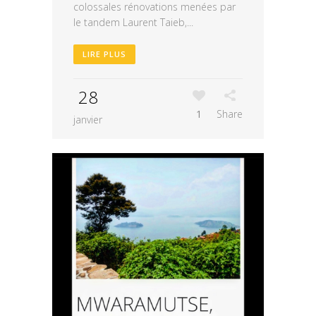
colossales rénovations menées par
le tandem Laurent Taieb,...
LIRE PLUS
28
1
Share
janvier