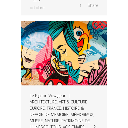
1
Share
octobre
Le Pigeon Voyageur
|
ARCHITECTURE
,
ART & CULTURE
,
EUROPE
,
FRANCE
,
HISTOIRE &
DEVOIR DE MEMOIRE
,
MÉMORIAUX
,
MUSEE
,
NATURE
,
PATRIMOINE DE
L'UNESCO
,
TOUS
,
VOS ENVIES
|
2