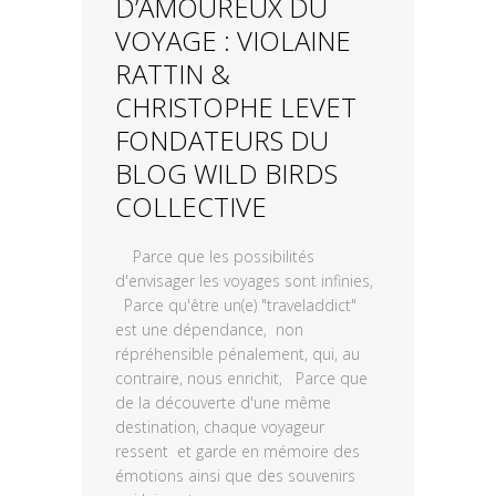
D’AMOUREUX DU
VOYAGE : VIOLAINE
RATTIN &
CHRISTOPHE LEVET
FONDATEURS DU
BLOG WILD BIRDS
COLLECTIVE
Parce que les possibilités
d'envisager les voyages sont infinies,
Parce qu'être un(e) "traveladdict"
est une dépendance, non
répréhensible pénalement, qui, au
contraire, nous enrichit, Parce que
de la découverte d'une même
destination, chaque voyageur
ressent et garde en mémoire des
émotions ainsi que des souvenirs