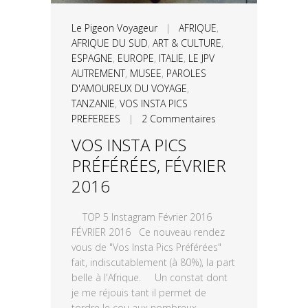
Le Pigeon Voyageur
|
AFRIQUE
,
AFRIQUE DU SUD
,
ART & CULTURE
,
ESPAGNE
,
EUROPE
,
ITALIE
,
LE JPV
AUTREMENT
,
MUSEE
,
PAROLES
D'AMOUREUX DU VOYAGE
,
TANZANIE
,
VOS INSTA PICS
PREFEREES
|
2 Commentaires
VOS INSTA PICS
PRÉFÉRÉES, FÉVRIER
2016
TOP 5 Instagram Février 2016
FÉVRIER 2016 Ce nouveau rendez
vous de "Vos Insta Pics Préférées"
fait, indiscutablement (à 80%), la part
belle à l'Afrique. Un constat dont
je me réjouis tant il permet de
tordre le cou aux nombreux