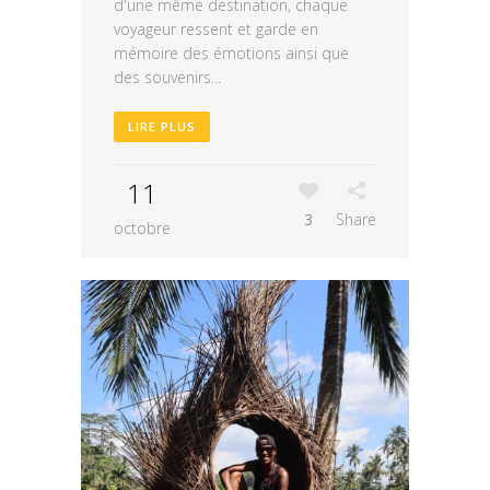
d'une même destination, chaque
voyageur ressent et garde en
mémoire des émotions ainsi que
des souvenirs...
LIRE PLUS
11
3
Share
octobre