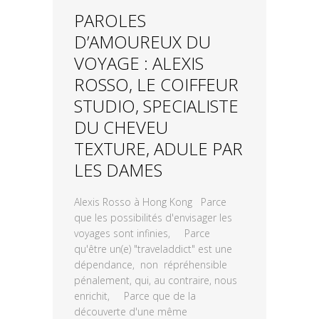
PAROLES
D’AMOUREUX DU
VOYAGE : ALEXIS
ROSSO, LE COIFFEUR
STUDIO, SPECIALISTE
DU CHEVEU
TEXTURE, ADULE PAR
LES DAMES
Alexis Rosso à Hong Kong Parce
que les possibilités d'envisager les
voyages sont infinies, Parce
qu'être un(e) "traveladdict" est une
dépendance, non répréhensible
pénalement, qui, au contraire, nous
enrichit, Parce que de la
découverte d'une même