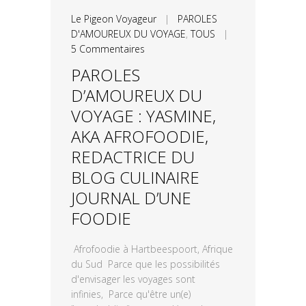
Le Pigeon Voyageur
|
PAROLES
D'AMOUREUX DU VOYAGE
,
TOUS
|
5 Commentaires
PAROLES
D’AMOUREUX DU
VOYAGE : YASMINE,
AKA AFROFOODIE,
REDACTRICE DU
BLOG CULINAIRE
JOURNAL D’UNE
FOODIE
Afrofoodie à Hartbeespoort, Afrique
du Sud Parce que les possibilités
d'envisager les voyages sont
infinies, Parce qu'être un(e)