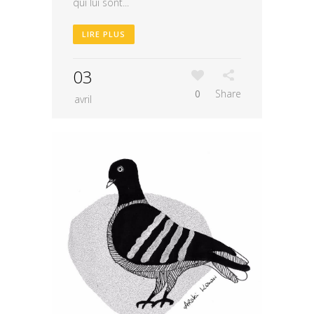
qui lui sont...
LIRE PLUS
03
0
Share
avril