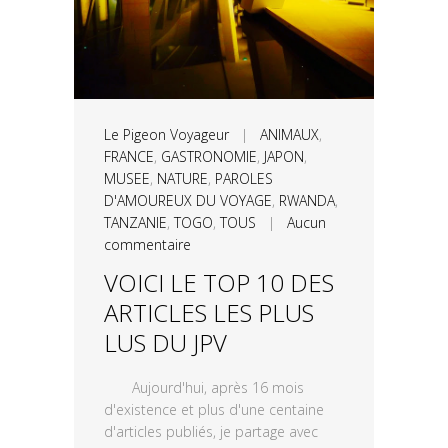
Le Pigeon Voyageur
|
ANIMAUX
,
FRANCE
,
GASTRONOMIE
,
JAPON
,
MUSEE
,
NATURE
,
PAROLES
D'AMOUREUX DU VOYAGE
,
RWANDA
,
TANZANIE
,
TOGO
,
TOUS
|
Aucun
commentaire
VOICI LE TOP 10 DES
ARTICLES LES PLUS
LUS DU JPV
Aujourd'hui, après 16 mois
d'existence et plus d'une centaine
d'articles publiés, je partage avec