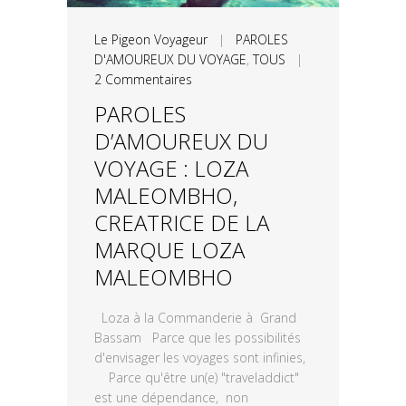
Le Pigeon Voyageur
|
PAROLES
D'AMOUREUX DU VOYAGE
,
TOUS
|
2 Commentaires
PAROLES
D’AMOUREUX DU
VOYAGE : LOZA
MALEOMBHO,
CREATRICE DE LA
MARQUE LOZA
MALEOMBHO
Loza à la Commanderie à Grand
Bassam Parce que les possibilités
d'envisager les voyages sont infinies,
Parce qu'être un(e) "traveladdict"
est une dépendance, non