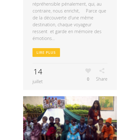
répréhensible pénalement, qui, au
contraire, nous enrichit, Parce que
de la découverte d'une même
destination, chaque voyageur
ressent et garde en mémoire des
émotions...
LIRE PLUS
14
0
Share
juillet