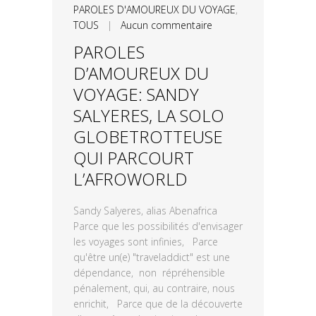
PAROLES D'AMOUREUX DU VOYAGE
,
TOUS
|
Aucun commentaire
PAROLES
D’AMOUREUX DU
VOYAGE: SANDY
SALYERES, LA SOLO
GLOBETROTTEUSE
QUI PARCOURT
L’AFROWORLD
Sandy Salyeres, alias Abenafrica
Parce que les possibilités d'envisager
les voyages sont infinies, Parce
qu'être un(e) "traveladdict" est une
dépendance, non répréhensible
pénalement, qui, au contraire, nous
enrichit, Parce que de la découverte