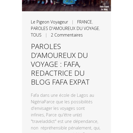
Le Pigeon Voyageur
|
FRANCE
,
PAROLES D'AMOUREUX DU VOYAGE
,
TOUS
|
2 Commentaires
PAROLES
D’AMOUREUX DU
VOYAGE : FAFA,
REDACTRICE DU
BLOG FAFA EXPAT
Fafa dans une école de Lagos au
NigériaParce que les possibilités
d'envisager les voyages sont
infinies, Parce qu'être un(e)
"traveladdict" est une dépendance,
non répréhensible pénalement, qui,