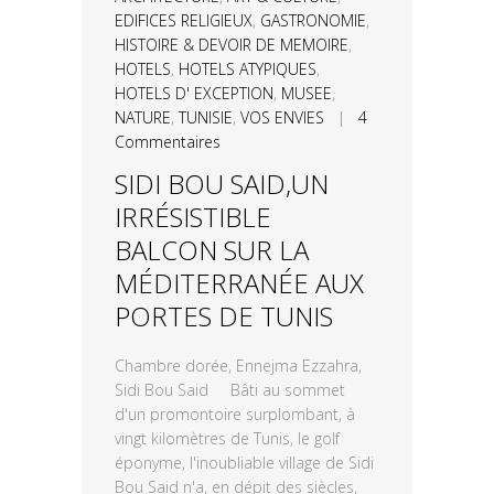
EDIFICES RELIGIEUX
,
GASTRONOMIE
,
HISTOIRE & DEVOIR DE MEMOIRE
,
HOTELS
,
HOTELS ATYPIQUES
,
HOTELS D' EXCEPTION
,
MUSEE
,
NATURE
,
TUNISIE
,
VOS ENVIES
|
4
Commentaires
SIDI BOU SAID,UN
IRRÉSISTIBLE
BALCON SUR LA
MÉDITERRANÉE AUX
PORTES DE TUNIS
Chambre dorée, Ennejma Ezzahra,
Sidi Bou Said Bâti au sommet
d'un promontoire surplombant, à
vingt kilomètres de Tunis, le golf
éponyme, l'inoubliable village de Sidi
Bou Said n'a, en dépit des siècles,