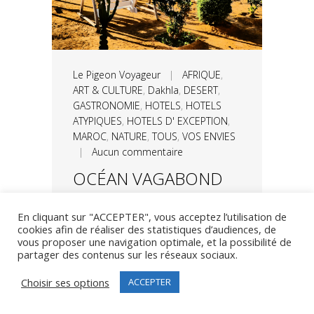
Le Pigeon Voyageur
|
AFRIQUE
,
ART & CULTURE
,
Dakhla
,
DESERT
,
GASTRONOMIE
,
HOTELS
,
HOTELS
ATYPIQUES
,
HOTELS D' EXCEPTION
,
MAROC
,
NATURE
,
TOUS
,
VOS ENVIES
|
Aucun commentaire
OCÉAN VAGABOND
LAGON, CET
ENVOÛTANT
En cliquant sur "ACCEPTER", vous acceptez l’utilisation de
cookies afin de réaliser des statistiques d’audiences, de
ECOLODGE NICHE
vous proposer une navigation optimale, et la possibilité de
partager des contenus sur les réseaux sociaux.
AU NORD DE LA
PÉNINSULE DE
Choisir ses options
ACCEPTER
DAKHLA