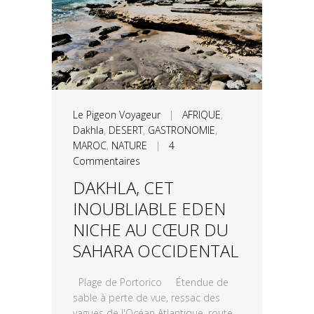
Le Pigeon Voyageur
|
AFRIQUE
,
Dakhla
,
DESERT
,
GASTRONOMIE
,
MAROC
,
NATURE
|
4
Commentaires
DAKHLA, CET
INOUBLIABLE EDEN
NICHE AU CŒUR DU
SAHARA OCCIDENTAL
Plage de Portorico Étendue de
sable à perte de vue, ressac des
vagues de l'Océan Atlantique, route