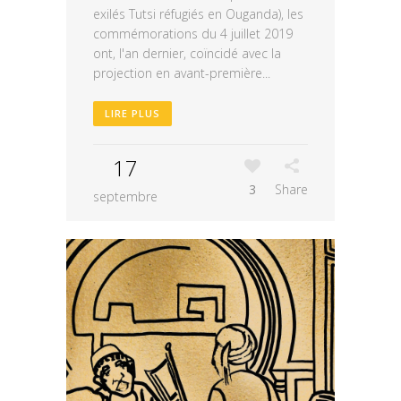
exilés Tutsi réfugiés en Ouganda), les
commémorations du 4 juillet 2019
ont, l'an dernier, coïncidé avec la
projection en avant-première...
LIRE PLUS
17
3
Share
septembre