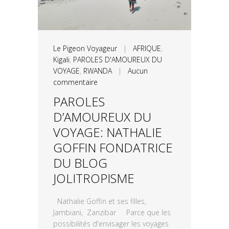
Le Pigeon Voyageur
|
AFRIQUE
,
Kigali
,
PAROLES D'AMOUREUX DU
VOYAGE
,
RWANDA
|
Aucun
commentaire
PAROLES
D’AMOUREUX DU
VOYAGE: NATHALIE
GOFFIN FONDATRICE
DU BLOG
JOLITROPISME
Nathalie Goffin et ses filles,
Jambiani, Zanzibar Parce que les
possibilités d'envisager les voyages