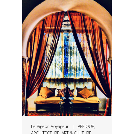
Le Pigeon Voyageur
|
AFRIQUE
,
ARCHITECTURE
,
ART & CULTURE
,