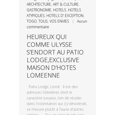
ARCHITECTURE
,
ART & CULTURE
,
GASTRONOMIE
,
HOTELS
,
HOTELS
ATYPIQUES
,
HOTELS D' EXCEPTION
,
TOGO
,
TOUS
,
VOS ENVIES
|
Aucun
commentaire
HEUREUX QUI
COMME ULYSSE
S’ENDORT AU PATIO
LODGE,EXCLUSIVE
MAISON D’HOTES
LOMEENNE
Patio Lodge, Lomé Il est des
adresses hôtelières dont le
caractère luxueux, loin de résider
dans l'ostentation qui s'y dévoilerait,
se mesure plutôt à l'aune d'autres
critères. Qui, en conjuguant avec