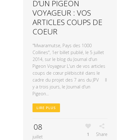
D’UN PIGEON
VOYAGEUR : VOS
ARTICLES COUPS DE
COEUR
"Mwaramutse, Pays des 1000
Collines", 1er billet publié, le 5 juillet
2014, sur le blog du Journal d'un
Pigeon Voyageur L'un de vos articles
coups de cœur plébiscité dans le
cadre du projet des 7 ans du JPV Il
y a trois jours, le Journal d'un
Pigeon...
LIRE PLUS
08
1
Share
juillet