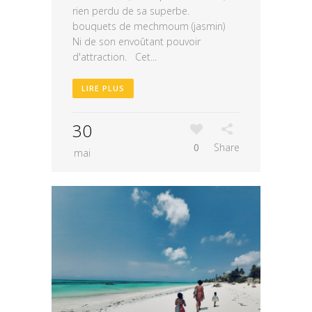
rien perdu de sa superbe.
bouquets de mechmoum (jasmin)
Ni de son envoûtant pouvoir
d'attraction. Cet...
LIRE PLUS
30
0
Share
mai