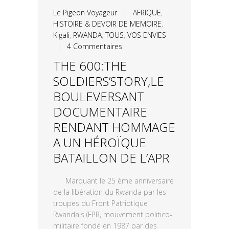
Le Pigeon Voyageur
|
AFRIQUE
,
HISTOIRE & DEVOIR DE MEMOIRE
,
Kigali
,
RWANDA
,
TOUS
,
VOS ENVIES
|
4 Commentaires
THE 600:THE
SOLDIERS’STORY,LE
BOULEVERSANT
DOCUMENTAIRE
RENDANT HOMMAGE
A UN HÉROÏQUE
BATAILLON DE L’APR
Marquant le 25 ème anniversaire
de la libération du Rwanda par les
troupes du Front Patriotique
Rwandais (FPR, mouvement politico-
militaire fondé en 1987 par des