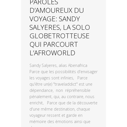
PAROLES
D’AMOUREUX DU
VOYAGE: SANDY
SALYERES, LA SOLO
GLOBETROTTEUSE
QUI PARCOURT
L’AFROWORLD
Sandy Salyeres, alias Abenafrica
Parce que les possibilités d'envisager
les voyages sont infinies, Parce
qu'être un(e) "traveladdict" est une
dépendance, non répréhensible
pénalement, qui, au contraire, nous
enrichit, Parce que de la découverte
d'une même destination, chaque
voyageur ressent et garde en
mémoire des émotions ainsi que