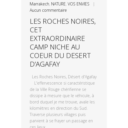
Marrakech
,
NATURE
,
VOS ENVIES
|
Aucun commentaire
LES ROCHES NOIRES,
CET
EXTRAORDINAIRE
CAMP NICHE AU
COEUR DU DESERT
D’AGAFAY
Les Roches Noires, Désert d'Agafay
L'effervescence si caractéristique
de la Ville Rouge chérifienne se
dissipe à mesure que le véhicule, à
bord duquel je me trouve, avale les
kilomètres en direction du Sud.
Traverse plusieurs villages puis
parvient à se frayer un passage en
ces lieux...