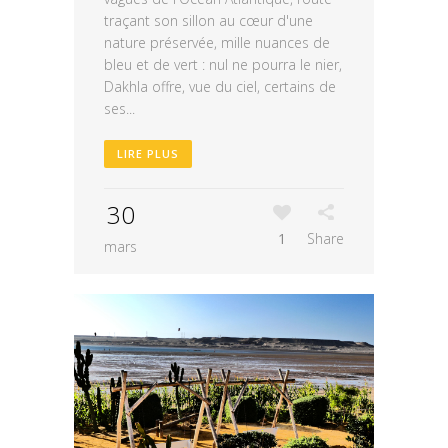
traçant son sillon au cœur d'une
nature préservée, mille nuances de
bleu et de vert : nul ne pourra le nier,
Dakhla offre, vue du ciel, certains de
ses...
LIRE PLUS
30
1
Share
mars