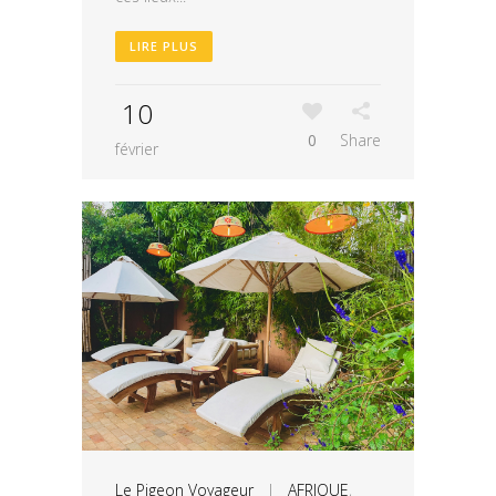
LIRE PLUS
10
0
Share
février
Le Pigeon Voyageur
|
AFRIQUE
,