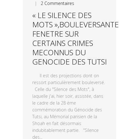
|
2 Commentaires
« LE SILENCE DES
MOTS »,BOULEVERSANTE
FENETRE SUR
CERTAINS CRIMES
MECONNUS DU
GENOCIDE DES TUTSI
Il est des projections dont on
ressort particulièrement bouleversé.
Celle du "Silence des Mots", à
laquelle j'ai, hier soir, assistée, dans
le cadre de la 28 ème
commémoration du Génocide des
Tutsi, au Mémorial parisien de la
Shoah en fait désormais
indubitablement partie. "Silence
des...