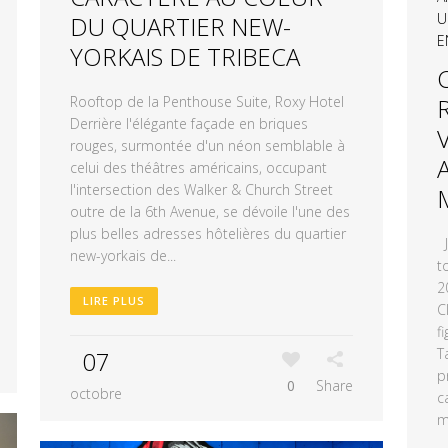
U
DU QUARTIER NEW-
E
YORKAIS DE TRIBECA
Rooftop de la Penthouse Suite, Roxy Hotel
Derrière l'élégante façade en briques
rouges, surmontée d'un néon semblable à
celui des théâtres américains, occupant
l'intersection des Walker & Church Street
outre de la 6th Avenue, se dévoile l'une des
plus belles adresses hôtelières du quartier
J
new-yorkais de...
t
2
LIRE PLUS
C
f
T
07
p
0
Share
octobre
c
m