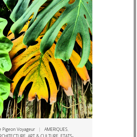
e Pigeon Voyageur
|
AMERIQUES
,
RCHITECTURE
,
ART & CULTURE
,
ETATS-