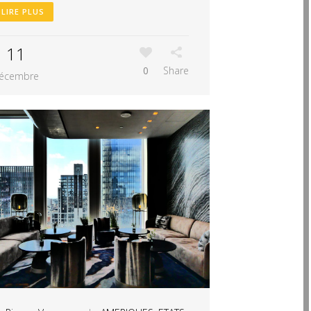
LIRE PLUS
11
0
Share
écembre