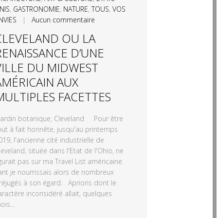
NIS
,
GASTRONOMIE
,
NATURE
,
TOUS
,
VOS
NVIES
|
Aucun commentaire
CLEVELAND OU LA
RENAISSANCE D’UNE
VILLE DU MIDWEST
AMÉRICAIN AUX
MULTIPLES FACETTES
ardin botanique, Cleveland Pour être
out à fait honnête, jusqu'au printemps
019, l'ancienne cité industrielle de
leveland, située dans l'Etat de l'Ohio, ne
igurait pas sur ma Travel List américaine.
ant je nourrissais alors de nombreux
réjugés à son égard. Aprioris dont le
aractère inconsidéré allait, quelques
ois...