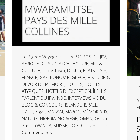
Le Pigeon Voyageur
|
A PROPOS DU JPV
,
AFRIQUE DU SUD
,
ARCHITECTURE
,
ART &
CULTURE
,
Cape Town
,
Dakhla
,
ETATS-UNIS
,
FRANCE
,
GASTRONOMIE
,
GRECE
,
HISTOIRE &
DEVOIR DE MEMOIRE
,
HOTELS
,
HOTELS
L
ATYPIQUES
,
HOTELS D' EXCEPTION
,
ÎLE
,
ILS
U
PARLENT DU JPV
,
INDE
,
INTERVIEWS VIE DU
A
BLOG & CONCOURS
,
ISLANDE
,
ISRAEL
,
E
ITALIE
,
Kigali
,
MALAWI
,
MAROC
,
MÉMORIAUX
,
NATURE
,
NIGERIA
,
NORVEGE
,
OMAN
,
Ostuni
,
Paris
,
RWANDA
,
SUISSE
,
TOGO
,
TOUS
|
2
Commentaires