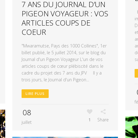
7 ANS DU JOURNAL D’UN
PIGEON VOYAGEUR : VOS
b
i
ARTICLES COUPS DE
D
COEUR
e
a
"Mwaramutse, Pays des 1000 Collines", 1er
a
billet publié, le 5 juillet 2014, sur le blog du
d
Journal d'un Pigeon Voyageur L'un de vos
s
articles coups de cœur plébiscité dans le
cadre du projet des 7 ans du JPV Il y a
trois jours, le Journal d'un Pigeon...
LIRE PLUS
f
08
1
Share
juillet