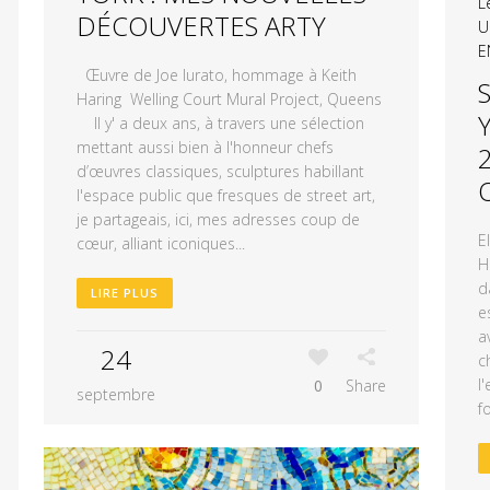
L
DÉCOUVERTES ARTY
U
E
Œuvre de Joe Iurato, hommage à Keith
Haring Welling Court Mural Project, Queens
Il y' a deux ans, à travers une sélection
mettant aussi bien à l'honneur chefs
d’œuvres classiques, sculptures habillant
l'espace public que fresques de street art,
je partageais, ici, mes adresses coup de
E
cœur, alliant iconiques...
H
d
LIRE PLUS
e
a
24
c
l
0
Share
septembre
fo