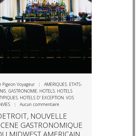
e Pigeon Voyageur
|
AMERIQUES
,
ETATS-
NIS
,
GASTRONOMIE
,
HOTELS
,
HOTELS
TYPIQUES
,
HOTELS D' EXCEPTION
,
VOS
NVIES
|
Aucun commentaire
DETROIT, NOUVELLE
SCENE GASTRONOMIQUE
DU MIDWEST AMERICAIN