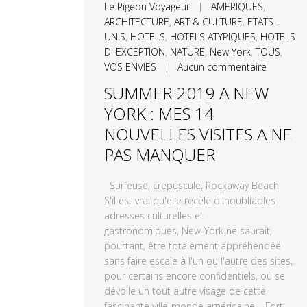
Le Pigeon Voyageur
|
AMERIQUES
,
ARCHITECTURE
,
ART & CULTURE
,
ETATS-
UNIS
,
HOTELS
,
HOTELS ATYPIQUES
,
HOTELS
D' EXCEPTION
,
NATURE
,
New York
,
TOUS
,
VOS ENVIES
|
Aucun commentaire
SUMMER 2019 A NEW
YORK : MES 14
NOUVELLES VISITES A NE
PAS MANQUER
Surfeuse, crépuscule, Rockaway Beach
S'il est vrai qu'elle recèle d'inoubliables
adresses culturelles et
gastronomiques, New-York ne saurait,
pourtant, être totalement appréhendée
sans faire escale à l'un ou l'autre des sites,
pour certains encore confidentiels, où se
dévoile un tout autre visage de cette
fascinante ville-monde américaine. Fort...