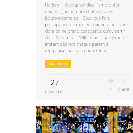
Harlem Quoiqu'on dise, l'arrivée d'un
enfant signe nombre d'intrinsèques
bouleversements. Ceux que l'on
présuppose de manière évidente puis ceux
dont on ne prend conscience qu'au sortir
de la Maternité. Mille et uns changements
invitant dès lors chaque parent à
réorganiser ses vies quotidienne,...
LIRE PLUS
27
1
Share
novembre