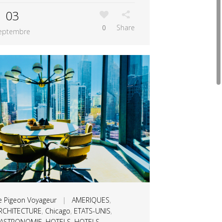
03
0
Share
eptembre
e Pigeon Voyageur
|
AMERIQUES
,
RCHITECTURE
,
Chicago
,
ETATS-UNIS
,
ASTRONOMIE
,
HOTELS
,
HOTELS