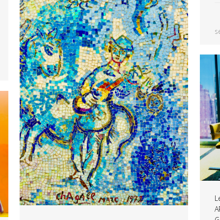
s
L
A
G