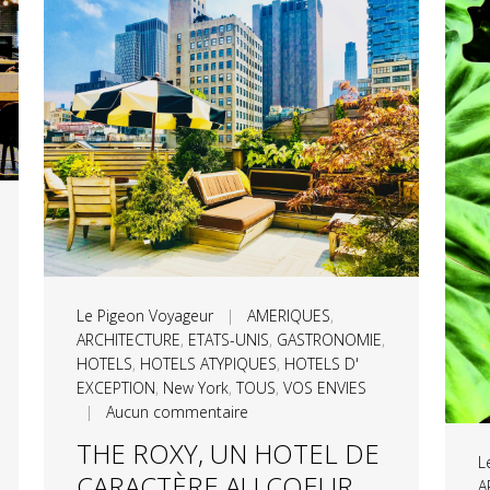
Le Pigeon Voyageur
|
AMERIQUES
,
ARCHITECTURE
,
ETATS-UNIS
,
GASTRONOMIE
,
HOTELS
,
HOTELS ATYPIQUES
,
HOTELS D'
EXCEPTION
,
New York
,
TOUS
,
VOS ENVIES
|
Aucun commentaire
THE ROXY, UN HOTEL DE
L
CARACTÈRE AU COEUR
A