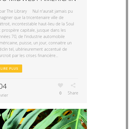
ar The Library Nul n'aurait jamais pu
maginer que la tricentenaire ville de
étroit, incontestable haut-lieu de la Soul
t prospère capitale, jusque dans les
nnées 70, de l'industrie automobile
méricaine, puisse, un jour, connaitre un
éclin tel, ultérieurement accentué de
urcroit par les crises financière...
LIRE PLUS
04
0
Share
évrier