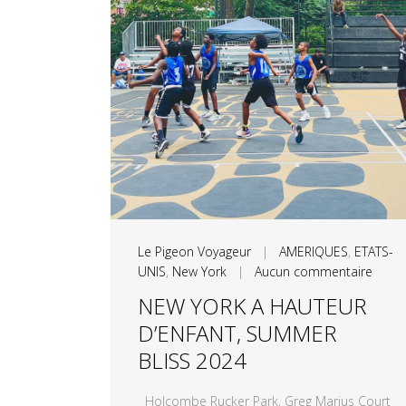
Le Pigeon Voyageur
|
AMERIQUES
,
ETATS-
UNIS
,
New York
|
Aucun commentaire
NEW YORK A HAUTEUR
D’ENFANT, SUMMER
BLISS 2024
Holcombe Rucker Park, Greg Marius Court