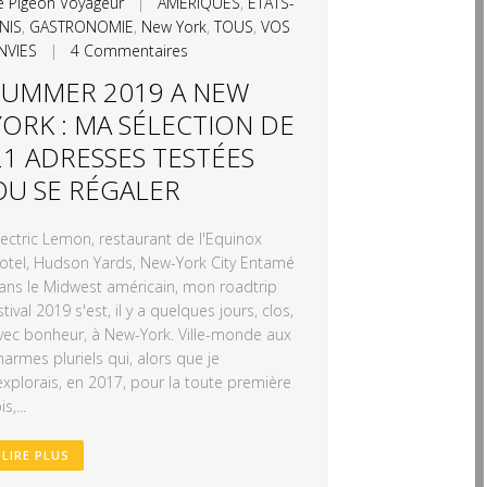
e Pigeon Voyageur
|
AMERIQUES
,
ETATS-
NIS
,
GASTRONOMIE
,
New York
,
TOUS
,
VOS
NVIES
|
4 Commentaires
SUMMER 2019 A NEW
YORK : MA SÉLECTION DE
21 ADRESSES TESTÉES
OU SE RÉGALER
lectric Lemon, restaurant de l'Equinox
otel, Hudson Yards, New-York City Entamé
ans le Midwest américain, mon roadtrip
stival 2019 s'est, il y a quelques jours, clos,
vec bonheur, à New-York. Ville-monde aux
harmes pluriels qui, alors que je
'explorais, en 2017, pour la toute première
is,...
LIRE PLUS