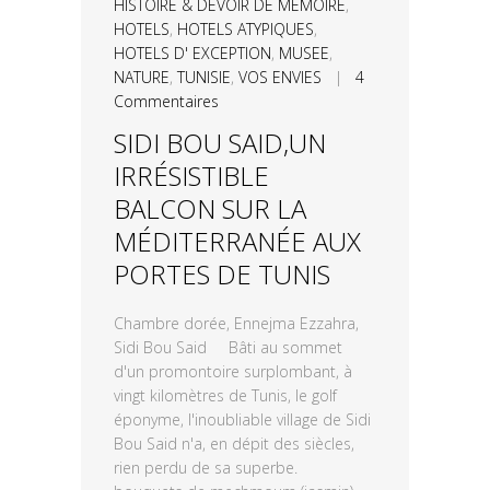
HISTOIRE & DEVOIR DE MEMOIRE
,
HOTELS
,
HOTELS ATYPIQUES
,
HOTELS D' EXCEPTION
,
MUSEE
,
NATURE
,
TUNISIE
,
VOS ENVIES
|
4
Commentaires
SIDI BOU SAID,UN
IRRÉSISTIBLE
BALCON SUR LA
MÉDITERRANÉE AUX
PORTES DE TUNIS
Chambre dorée, Ennejma Ezzahra,
Sidi Bou Said Bâti au sommet
d'un promontoire surplombant, à
vingt kilomètres de Tunis, le golf
éponyme, l'inoubliable village de Sidi
Bou Said n'a, en dépit des siècles,
rien perdu de sa superbe.