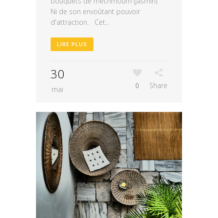
bouquets de mechmoum (jasmin)
Ni de son envoûtant pouvoir
d'attraction. Cet...
LIRE PLUS
30
0
Share
mai