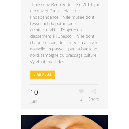
Patisserie Ben Yedder Fin 2019, j'ai
découvert Tunis. place de
l'Indépendance Ville-musée dont
l'essentiel du patrimoine
architectural fait l'objet d'un
classement à l'Unesco; Ville dont
chaque recoin, de la medina à la ville
nouvelle en passant par sa banlieue
nord, témoigne du brassage culturel
s'y étant, au fil des...
LIRE PLUS
10
2
Share
juin