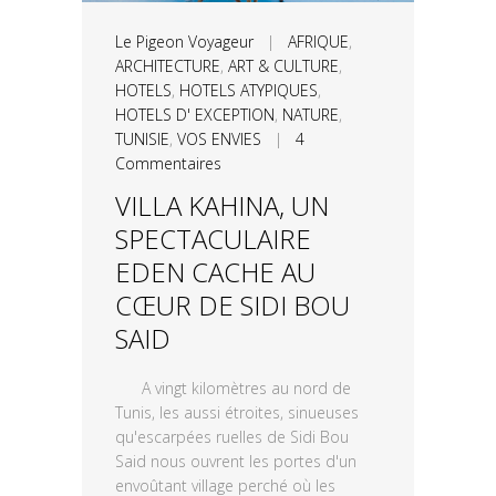
Le Pigeon Voyageur
|
AFRIQUE
,
ARCHITECTURE
,
ART & CULTURE
,
HOTELS
,
HOTELS ATYPIQUES
,
HOTELS D' EXCEPTION
,
NATURE
,
TUNISIE
,
VOS ENVIES
|
4
Commentaires
VILLA KAHINA, UN
SPECTACULAIRE
EDEN CACHE AU
CŒUR DE SIDI BOU
SAID
A vingt kilomètres au nord de
Tunis, les aussi étroites, sinueuses
qu'escarpées ruelles de Sidi Bou
Said nous ouvrent les portes d'un
envoûtant village perché où les