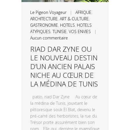
Le Pigeon Voyageur
|
AFRIQUE
,
ARCHITECTURE
,
ART & CULTURE
,
GASTRONOMIE
,
HOTELS
,
HOTELS
ATYPIQUES
,
TUNISIE
,
VOS ENVIES
|
Aucun commentaire
RIAD DAR ZYNE OU
LE NOUVEAU DESTIN
D’UN ANCIEN PALAIS
NICHE AU CŒUR DE
LA MÉDINA DE TUNIS
patio, riad Dar Zyne Au cœur de
la médina de Tunis, jouxtant le
pittoresque souk El Blat, devenu le
pré-carré des herboristes, la rue du
Trésor porte assurément bien son
nom. Elle qui, derrière le magnifique