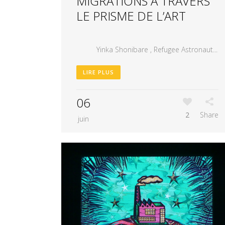
MIGRATIONS A TRAVERS
LE PRISME DE L’ART
Yinka Shonibare , Refugee Astronaut...
LIRE PLUS
06
2
Share
juin