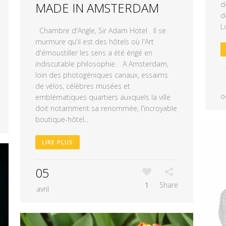
d
MADE IN AMSTERDAM
d
L
Chambre d'Angle, Sir Adam Hotel Il se
murmure qu'il est des hôtels où l'Art
d'émoustiller les sens a été érigé en
indiscutable philosophie. A Amsterdam,
loin des photogéniques canaux, essaims
de vélos, célèbres musées et
o
emblématiques quartiers auxquels la ville
doit notamment sa renommée, l'incroyable
boutique-hôtel...
LIRE PLUS
05
1
Share
avril