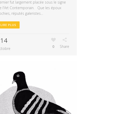
ernier fut largement placée sous le signe
e l'Art Contemporain. Que les époux
ochies, réputés galeristes...
LIRE PLUS
14
0
Share
ctobre