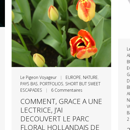
L
A
B
E
G
Le Pigeon Voyageur
|
EUROPE
,
NATURE
,
D
PAYS BAS
,
PORTFOLIOS
,
SHORT BUT SWEET
B
ESCAPADES
|
6 Commentaires
A
COMMENT, GRACE A UNE
N
V
LECTRICE, J’AI
B
DECOUVERT LE PARC
2
FLORAL HOLLANDAIS DE