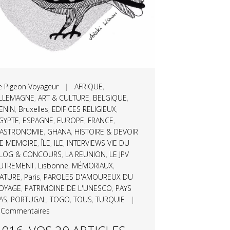
e Pigeon Voyageur
|
AFRIQUE
,
LLEMAGNE
,
ART & CULTURE
,
BELGIQUE
,
ENIN
,
Bruxelles
,
EDIFICES RELIGIEUX
,
GYPTE
,
ESPAGNE
,
EUROPE
,
FRANCE
,
ASTRONOMIE
,
GHANA
,
HISTOIRE & DEVOIR
E MEMOIRE
,
ÎLE
,
ILE
,
INTERVIEWS VIE DU
LOG & CONCOURS
,
LA REUNION
,
LE JPV
UTREMENT
,
Lisbonne
,
MÉMORIAUX
,
ATURE
,
Paris
,
PAROLES D'AMOUREUX DU
OYAGE
,
PATRIMOINE DE L'UNESCO
,
PAYS
AS
,
PORTUGAL
,
TOGO
,
TOUS
,
TURQUIE
|
 Commentaires