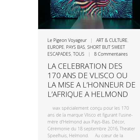
Le Pigeon Voyageur
|
ART & CULTURE
,
EUROPE
,
PAYS BAS
,
SHORT BUT SWEET
ESCAPADES
,
TOUS
|
8 Commentaires
LA CELEBRATION DES
170 ANS DE VLISCO OU
LA MISE A L’HONNEUR DE
L’AFRIQUE A HELMOND
wax spécialement conçu pour les 170
ans de la marque Vlisco et figurant l'usine-
mère d'Helmond aux Pays-Bas. Décor,
Cérémonie du 18 septembre 2016, Theater
Speelhuis, Helmond. Au cœur de la