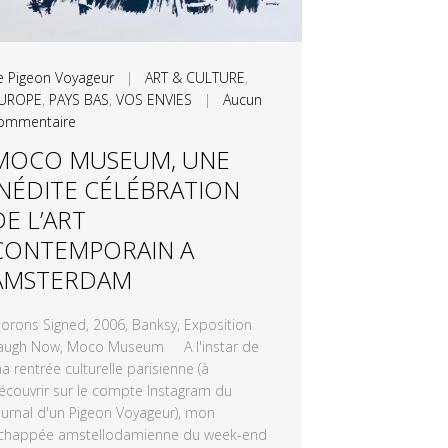
e Pigeon Voyageur
|
ART & CULTURE
,
UROPE
,
PAYS BAS
,
VOS ENVIES
|
Aucun
ommentaire
MOCO MUSEUM, UNE
INÉDITE CÉLÉBRATION
DE L’ART
CONTEMPORAIN A
AMSTERDAM
orons Signed, 2006, Banksy, Exposition
augh Now, Moco Museum A l'instar de
a rentrée culturelle parisienne (à
écouvrir sur le compte Instagram du
ournal d'un Pigeon Voyageur), mon
chappée amstellodamienne du week-end