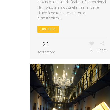
province australe du Brabant Septentrional,
Helmond, ville industrielle néerlandaise
située à deux heures de route
d'Amsterdam,...
LIRE PLUS
21
2
Share
septembre