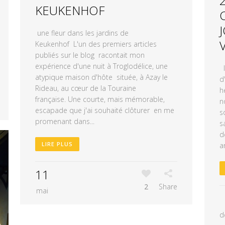
KEUKENHOF
une fleur dans les jardins de
Keukenhof L'un des premiers articles
publiés sur le blog racontait mon
expérience d'une nuit à Troglodélice, une
I
atypique maison d'hôte située, à Azay le
d
Rideau, au cœur de la Touraine
h
française. Une courte, mais mémorable,
n
escapade que j'ai souhaité clôturer en me
s
promenant dans...
s
d
LIRE PLUS
a
11
2
Share
mai
d