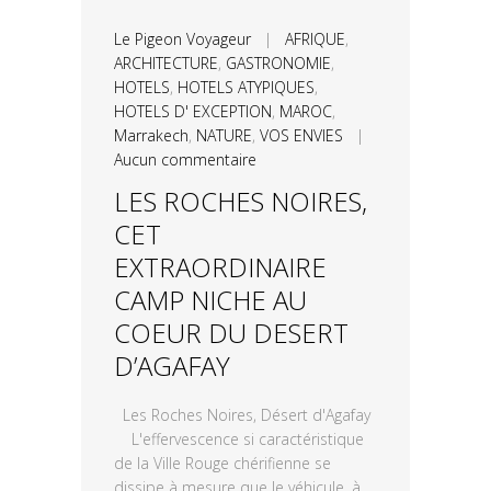
Le Pigeon Voyageur
|
AFRIQUE
,
ARCHITECTURE
,
GASTRONOMIE
,
HOTELS
,
HOTELS ATYPIQUES
,
HOTELS D' EXCEPTION
,
MAROC
,
Marrakech
,
NATURE
,
VOS ENVIES
|
Aucun commentaire
LES ROCHES NOIRES,
CET
EXTRAORDINAIRE
CAMP NICHE AU
COEUR DU DESERT
D’AGAFAY
Les Roches Noires, Désert d'Agafay
L'effervescence si caractéristique
de la Ville Rouge chérifienne se
dissipe à mesure que le véhicule, à