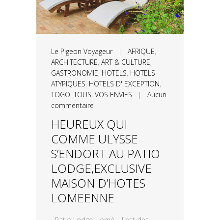
Le Pigeon Voyageur
|
AFRIQUE
,
ARCHITECTURE
,
ART & CULTURE
,
GASTRONOMIE
,
HOTELS
,
HOTELS
ATYPIQUES
,
HOTELS D' EXCEPTION
,
TOGO
,
TOUS
,
VOS ENVIES
|
Aucun
commentaire
HEUREUX QUI
COMME ULYSSE
S’ENDORT AU PATIO
LODGE,EXCLUSIVE
MAISON D’HOTES
LOMEENNE
Patio Lodge, Lomé Il est des