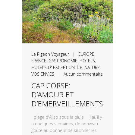
Le Pigeon Voyageur
|
EUROPE
,
FRANCE
,
GASTRONOMIE
,
HOTELS
,
HOTELS D' EXCEPTION
,
ÎLE
,
NATURE
,
VOS ENVIES
|
Aucun commentaire
CAP CORSE:
D’AMOUR ET
D’EMERVEILLEMENTS
plage d'Aliso sous la pluie J'ai, il y
a quelques semaines, de nouveau
goûté au bonheur de sillonner les