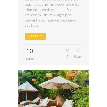
bord duquel je me trouve, avale les
kilomètres en direction du Sud.
Traverse plusieurs villages puis
parvient à se frayer un passage en
ces lieux...
LIRE PLUS
10
0
Share
février