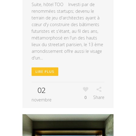
Suite, hôtel TOO Investi par de
renommées startups; devenu le
terrain de jeu d'architectes ayant à
cœur d'y construire des bâtiments
futuristes et s'étant, au fil des ans,
métamorphosé en l'un des hauts
lieux du streetart parisien, le 13 ème
arrondissement offre aussi le visage
d'un...
LIRE PLUS
02
0
Share
novembre