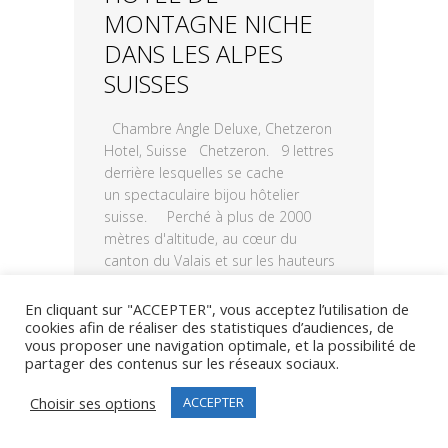
MONTAGNE NICHE
DANS LES ALPES
SUISSES
Chambre Angle Deluxe, Chetzeron
Hotel, Suisse Chetzeron. 9 lettres
derrière lesquelles se cache
un spectaculaire bijou hôtelier
suisse. Perché à plus de 2000
mètres d'altitude, au cœur du
canton du Valais et sur les hauteurs
de la station de Crans-Montana, où
il fait, quelque soit la saison, bon...
En cliquant sur "ACCEPTER", vous acceptez l’utilisation de
cookies afin de réaliser des statistiques d’audiences, de
vous proposer une navigation optimale, et la possibilité de
LIRE PLUS
partager des contenus sur les réseaux sociaux.
Choisir ses options
ACCEPTER
30
1
Share
juillet