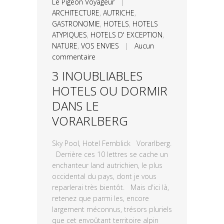
Le Pigeon Voyageur
|
ARCHITECTURE
,
AUTRICHE
,
GASTRONOMIE
,
HOTELS
,
HOTELS
ATYPIQUES
,
HOTELS D' EXCEPTION
,
NATURE
,
VOS ENVIES
|
Aucun
commentaire
3 INOUBLIABLES
HOTELS OU DORMIR
DANS LE
VORARLBERG
Sky Pool, Hotel Fernblick Vorarlberg.
Derrière ces 10 lettres se cache un
enchanteur land autrichien, le plus
occidental du pays, dont je vous
reparlerai très bientôt. Mais d'ici là,
retenez que parmi les, encore
largement méconnus, trésors pluriels
que cet envoûtant territoire alpin