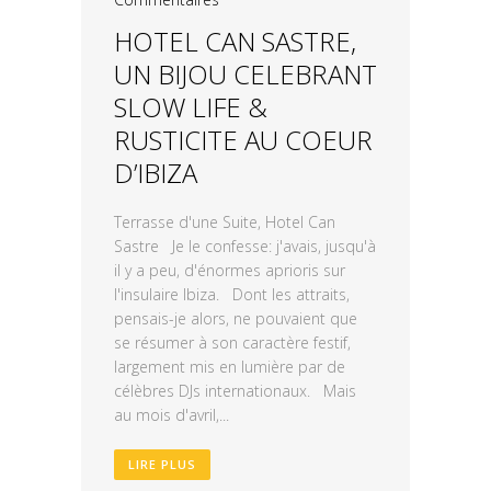
HOTEL CAN SASTRE,
UN BIJOU CELEBRANT
SLOW LIFE &
RUSTICITE AU COEUR
D’IBIZA
Terrasse d'une Suite, Hotel Can
Sastre Je le confesse: j'avais, jusqu'à
il y a peu, d'énormes aprioris sur
l'insulaire Ibiza. Dont les attraits,
pensais-je alors, ne pouvaient que
se résumer à son caractère festif,
largement mis en lumière par de
célèbres DJs internationaux. Mais
au mois d'avril,...
LIRE PLUS