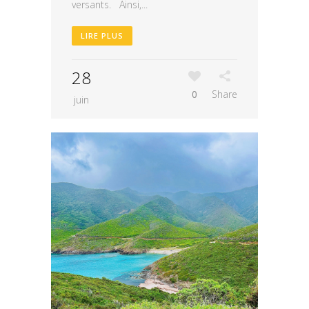
versants. Ainsi,...
LIRE PLUS
28
0
Share
juin