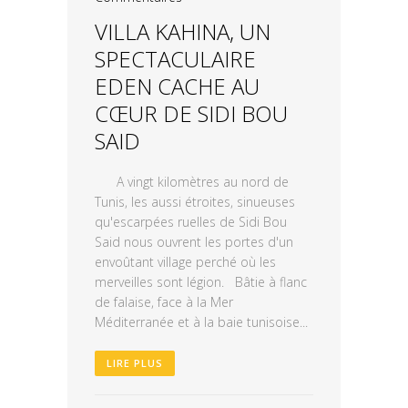
VILLA KAHINA, UN
SPECTACULAIRE
EDEN CACHE AU
CŒUR DE SIDI BOU
SAID
A vingt kilomètres au nord de
Tunis, les aussi étroites, sinueuses
qu'escarpées ruelles de Sidi Bou
Said nous ouvrent les portes d'un
envoûtant village perché où les
merveilles sont légion. Bâtie à flanc
de falaise, face à la Mer
Méditerranée et à la baie tunisoise...
LIRE PLUS