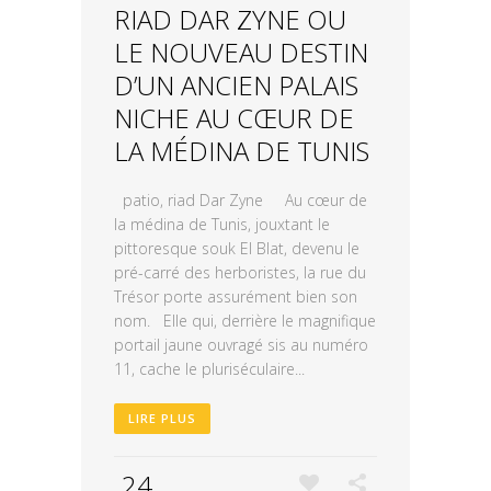
RIAD DAR ZYNE OU
LE NOUVEAU DESTIN
D’UN ANCIEN PALAIS
NICHE AU CŒUR DE
LA MÉDINA DE TUNIS
patio, riad Dar Zyne Au cœur de
la médina de Tunis, jouxtant le
pittoresque souk El Blat, devenu le
pré-carré des herboristes, la rue du
Trésor porte assurément bien son
nom. Elle qui, derrière le magnifique
portail jaune ouvragé sis au numéro
11, cache le pluriséculaire...
LIRE PLUS
24