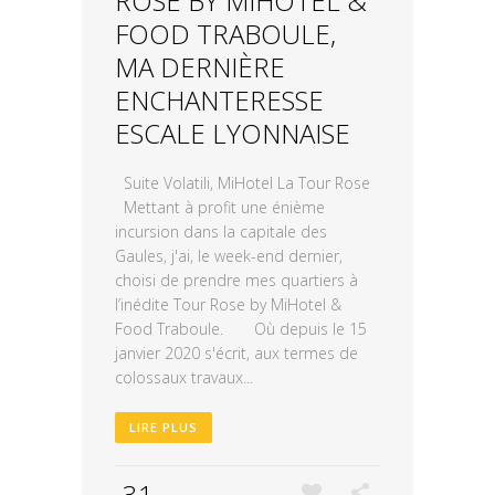
ROSE BY MIHOTEL &
FOOD TRABOULE,
MA DERNIÈRE
ENCHANTERESSE
ESCALE LYONNAISE
Suite Volatili, MiHotel La Tour Rose
Mettant à profit une énième
incursion dans la capitale des
Gaules, j'ai, le week-end dernier,
choisi de prendre mes quartiers à
l’inédite Tour Rose by MiHotel &
Food Traboule. Où depuis le 15
janvier 2020 s'écrit, aux termes de
colossaux travaux...
LIRE PLUS
31