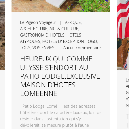
Le Pigeon Voyageur
|
AFRIQUE
,
ARCHITECTURE
,
ART & CULTURE
,
GASTRONOMIE
,
HOTELS
,
HOTELS
ATYPIQUES
,
HOTELS D' EXCEPTION
,
TOGO
,
TOUS
,
VOS ENVIES
|
Aucun commentaire
HEUREUX QUI COMME
ULYSSE S’ENDORT AU
PATIO LODGE,EXCLUSIVE
L
MAISON D’HOTES
A
LOMEENNE
G
A
N
Patio Lodge, Lomé Il est des adresses
hôtelières dont le caractère luxueux, loin de
résider dans l'ostentation qui s'y
dévoilerait, se mesure plutôt à l'aune