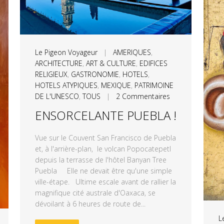
Le Pigeon Voyageur
|
AMERIQUES
,
ARCHITECTURE
,
ART & CULTURE
,
EDIFICES
RELIGIEUX
,
GASTRONOMIE
,
HOTELS
,
HOTELS ATYPIQUES
,
MEXIQUE
,
PATRIMOINE
DE L'UNESCO
,
TOUS
|
2 Commentaires
ENSORCELANTE PUEBLA !
Vue sur le Couvent San Francisco de Puebla
et, à l'arrière-plan, le volcan Popocatepetl
depuis la terrasse de l'hôtel Banyan Tree
Puebla Elle ne devait être qu'une simple
ville-étape. Ultime escale avant de rallier la
magnifique cité australe d'Oaxaca, se
dévoilant à 6 heures de route de...
L