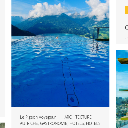
j
Le Pigeon Voyageur
|
ARCHITECTURE
,
AUTRICHE
,
GASTRONOMIE
,
HOTELS
,
HOTELS