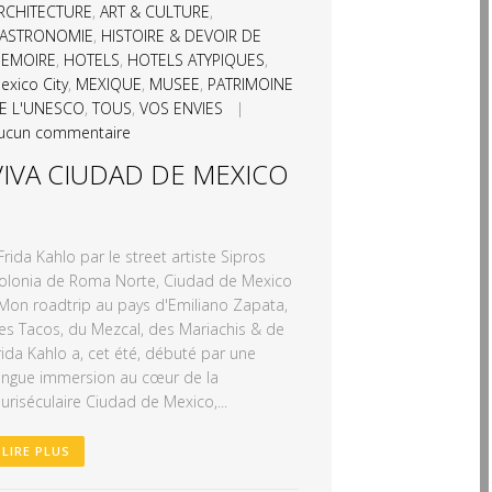
RCHITECTURE
,
ART & CULTURE
,
ASTRONOMIE
,
HISTOIRE & DEVOIR DE
EMOIRE
,
HOTELS
,
HOTELS ATYPIQUES
,
exico City
,
MEXIQUE
,
MUSEE
,
PATRIMOINE
E L'UNESCO
,
TOUS
,
VOS ENVIES
|
ucun commentaire
VIVA CIUDAD DE MEXICO
rida Kahlo par le street artiste Sipros
olonia de Roma Norte, Ciudad de Mexico
on roadtrip au pays d'Emiliano Zapata,
es Tacos, du Mezcal, des Mariachis & de
rida Kahlo a, cet été, débuté par une
ongue immersion au cœur de la
luriséculaire Ciudad de Mexico,...
LIRE PLUS