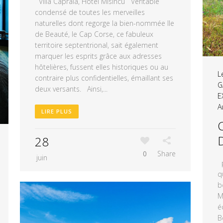
Villa Capraia, Hotel Misincu Véritable
condensé de toutes les merveilles
naturelles dont regorge la bien-nommée Ile
de Beauté, le Cap Corse, ce fabuleux
territoire septentrional, sait également
marquer les esprits grâce aux adresses
hôtelières, fussent elles historiques ou au
L
contraire plus confidentielles, émaillant ses
G
deux versants. Ainsi,...
E
A
LIRE PLUS
28
0
Share
juin
p
q
b
M
é
B