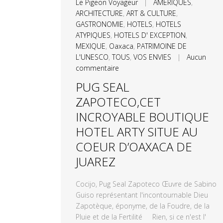
Le Pigeon Voyageur
|
AMERIQUES
,
ARCHITECTURE
,
ART & CULTURE
,
GASTRONOMIE
,
HOTELS
,
HOTELS
ATYPIQUES
,
HOTELS D' EXCEPTION
,
MEXIQUE
,
Oaxaca
,
PATRIMOINE DE
L'UNESCO
,
TOUS
,
VOS ENVIES
|
Aucun
commentaire
PUG SEAL
ZAPOTECO,CET
INCROYABLE BOUTIQUE
HOTEL ARTY SITUE AU
COEUR D’OAXACA DE
JUAREZ
Cocijo, Pug Seal Zapoteco Œuvre de Sabino
Guiso représentant l'incontournable Dieu
Zapotèque, éponyme, de la Foudre, de la
Pluie et de la Fertilité Rien, si ce n'est l'