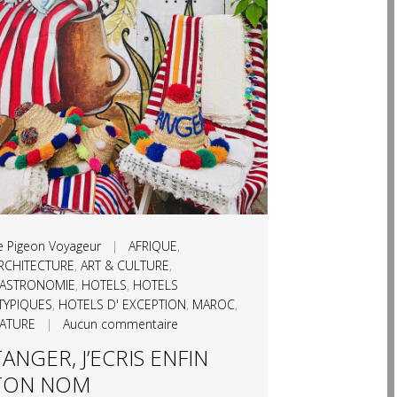
e Pigeon Voyageur
|
AFRIQUE
,
RCHITECTURE
,
ART & CULTURE
,
ASTRONOMIE
,
HOTELS
,
HOTELS
TYPIQUES
,
HOTELS D' EXCEPTION
,
MAROC
,
ATURE
|
Aucun commentaire
TANGER, J’ECRIS ENFIN
TON NOM