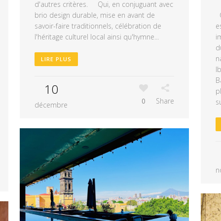
d'autres critères. Qui, en conjuguant avec
brio design durable, mise en avant de
Œ
savoir-faire traditionnels, célébration de
e
l'héritage culturel local ainsi qu'hymne...
i
d
n
LIRE PLUS
I
B
10
p
0
Share
s
décembre
n