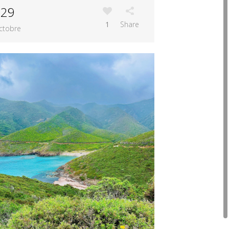
29
1
Share
ctobre