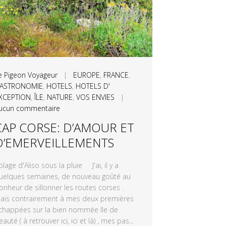
e Pigeon Voyageur
|
EUROPE
,
FRANCE
,
ASTRONOMIE
,
HOTELS
,
HOTELS D'
XCEPTION
,
ÎLE
,
NATURE
,
VOS ENVIES
|
ucun commentaire
CAP CORSE: D’AMOUR ET
D’EMERVEILLEMENTS
lage d'Aliso sous la pluie J'ai, il y a
uelques semaines, de nouveau goûté au
onheur de sillonner les routes corses .
ais contrairement à mes deux premières
chappées sur la bien nommée Ile de
eauté ( à retrouver ici, ici et là) , mes pas...