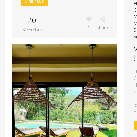
LIRE PLUS
A
G
M
20
M
1
Share
décembre
D
A
!
F
C
M
d
F
l
p