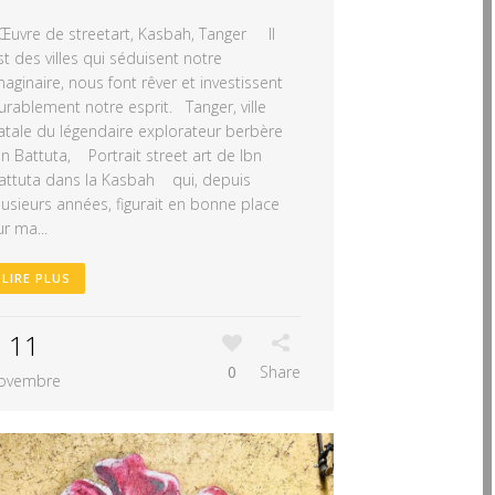
uvre de streetart, Kasbah, Tanger Il
st des villes qui séduisent notre
maginaire, nous font rêver et investissent
urablement notre esprit. Tanger, ville
atale du légendaire explorateur berbère
bn Battuta, Portrait street art de Ibn
attuta dans la Kasbah qui, depuis
lusieurs années, figurait en bonne place
ur ma...
LIRE PLUS
11
0
Share
ovembre