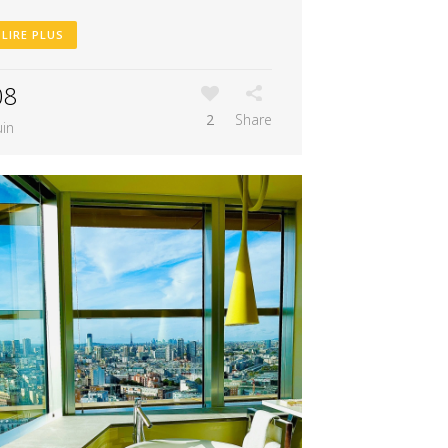
LIRE PLUS
08
2
Share
uin