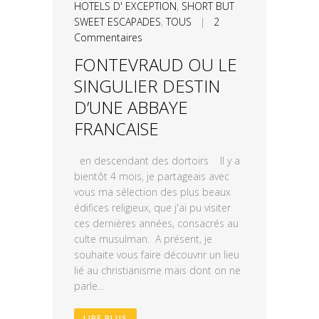
HOTELS D' EXCEPTION
,
SHORT BUT
SWEET ESCAPADES
,
TOUS
|
2
Commentaires
FONTEVRAUD OU LE
SINGULIER DESTIN
D’UNE ABBAYE
FRANCAISE
en descendant des dortoirs Il y a
bientôt 4 mois, je partageais avec
vous ma sélection des plus beaux
édifices religieux, que j'ai pu visiter
ces dernières années, consacrés au
culte musulman. A présent, je
souhaite vous faire découvrir un lieu
lié au christianisme mais dont on ne
parle...
LIRE PLUS