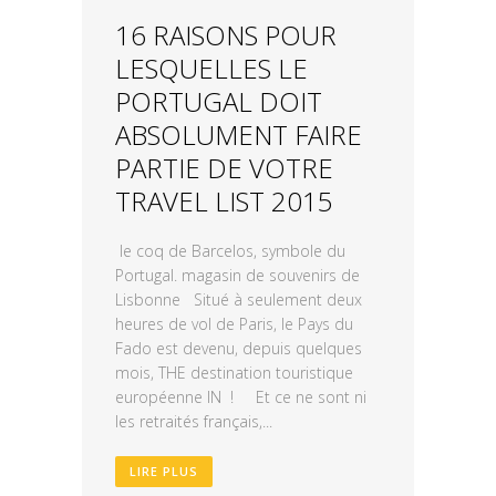
16 RAISONS POUR
LESQUELLES LE
PORTUGAL DOIT
ABSOLUMENT FAIRE
PARTIE DE VOTRE
TRAVEL LIST 2015
le coq de Barcelos, symbole du
Portugal. magasin de souvenirs de
Lisbonne Situé à seulement deux
heures de vol de Paris, le Pays du
Fado est devenu, depuis quelques
mois, THE destination touristique
européenne IN ! Et ce ne sont ni
les retraités français,...
LIRE PLUS