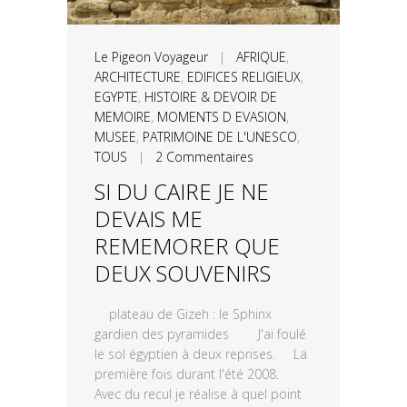
Le Pigeon Voyageur
|
AFRIQUE
,
ARCHITECTURE
,
EDIFICES RELIGIEUX
,
EGYPTE
,
HISTOIRE & DEVOIR DE
MEMOIRE
,
MOMENTS D EVASION
,
MUSEE
,
PATRIMOINE DE L'UNESCO
,
TOUS
|
2 Commentaires
SI DU CAIRE JE NE
DEVAIS ME
REMEMORER QUE
DEUX SOUVENIRS
plateau de Gizeh : le Sphinx
gardien des pyramides J'ai foulé
le sol égyptien à deux reprises. La
première fois durant l'été 2008.
Avec du recul je réalise à quel point