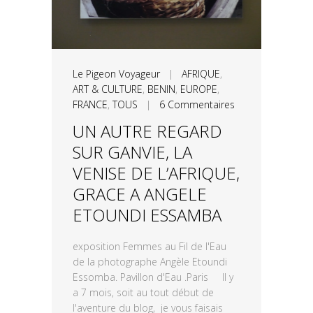
Le Pigeon Voyageur
|
AFRIQUE
,
ART & CULTURE
,
BENIN
,
EUROPE
,
FRANCE
,
TOUS
|
6 Commentaires
UN AUTRE REGARD
SUR GANVIE, LA
VENISE DE L’AFRIQUE,
GRACE A ANGELE
ETOUNDI ESSAMBA
exposition Femmes au Fil de l'Eau
de la photographe Angèle Etoundi
Essomba. Pavillon d'Eau .Paris Il y
a 7 mois, soit au tout début de
l'aventure du blog, je vous faisais