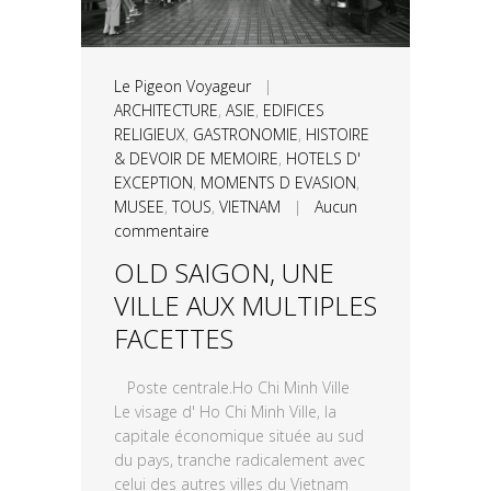
Le Pigeon Voyageur
|
ARCHITECTURE
,
ASIE
,
EDIFICES
RELIGIEUX
,
GASTRONOMIE
,
HISTOIRE
& DEVOIR DE MEMOIRE
,
HOTELS D'
EXCEPTION
,
MOMENTS D EVASION
,
MUSEE
,
TOUS
,
VIETNAM
|
Aucun
commentaire
OLD SAIGON, UNE
VILLE AUX MULTIPLES
FACETTES
Poste centrale.Ho Chi Minh Ville
Le visage d' Ho Chi Minh Ville, la
capitale économique située au sud
du pays, tranche radicalement avec
celui des autres villes du Vietnam