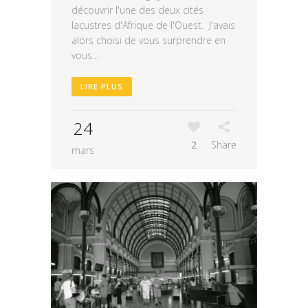
découvrir l'une des deux cités
lacustres d'Afrique de l'Ouest. J'avais
alors choisi de vous surprendre en
vous...
LIRE PLUS
24
2
Share
mars