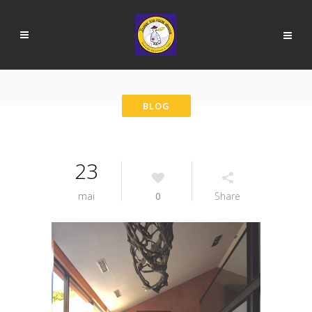
23
mai
0
Share