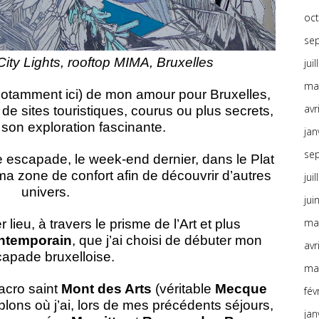
oc
se
ity Lights, rooftop MIMA, Bruxelles
jui
ma
 (notamment
ici
) de mon amour pour Bruxelles,
avr
 de sites touristiques, courus ou plus secrets,
 son exploration fascinante.
jan
se
escapade, le week-end dernier, dans le Plat
 ma zone de confort afin de découvrir d’autres
jui
univers.
jui
ma
 lieu, à travers le prisme de l’Art et plus
ontemporain
, que j’ai choisi de débuter mon
avr
apade bruxelloise.
ma
acro saint
Mont des Arts
(véritable
Mecque
fév
lons où j’ai, lors de mes précédents séjours,
jan