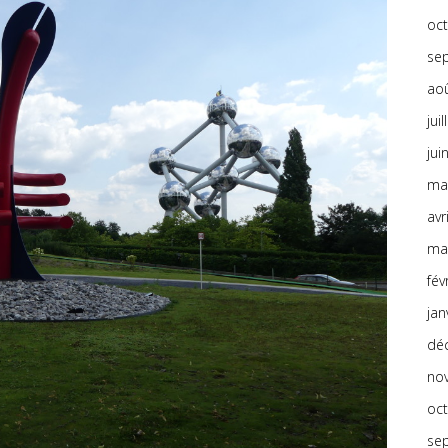
oc
se
ao
jui
jui
ma
avr
ma
fév
jan
dé
no
oc
se