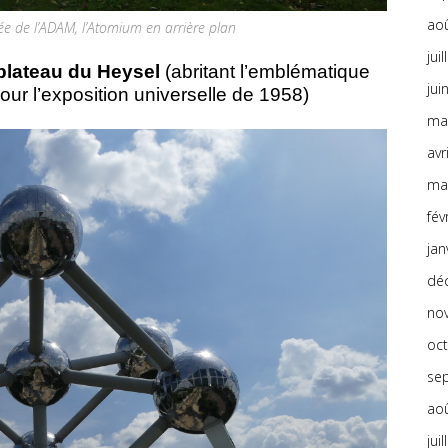
ao
rée de l’ADAM, l’Atomium en arrière plan
jui
plateau du Heysel
(abritant l’emblématique
jui
our l’exposition universelle de 1958)
ma
avr
ma
fév
jan
dé
no
oc
se
ao
jui