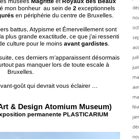
es musées
Magritte
et
Royaux des Beaux
dé
trouvé mon bonheur au sein de
2
exceptionnels
gurés
en périphérie du centre de Bruxelles.
no
oc
iers battus, Atypisme et Émerveillement sont
la plus grande exactitude, ce que j’ai ressenti
se
e culture pour le moins
avant gardistes
.
ao
jui
e suite, ces derniers m’apparaissent désormais
rtout pas manquer lors de toute escale à
jui
Bruxelles.
ma
vant-goût qui devrait vous éclairer …
avr
ma
rt & Design Atomium Museum)
fév
 exposition permanente PLASTICARIUM
jan
dé
no