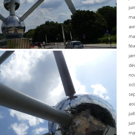
jui
ma
avr
ma
fév
jan
dé
no
oc
se
ao
jui
jui
ma