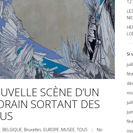
12
LE
NI
HE
LO
Si
jui
fév
dé
OUVELLE SCÈNE D’UN
no
RAIN SORTANT DES
jui
TUS
jui
fév
E
,
BELGIQUE
,
Bruxelles
,
EUROPE
,
MUSEE
,
TOUS
|
No
no