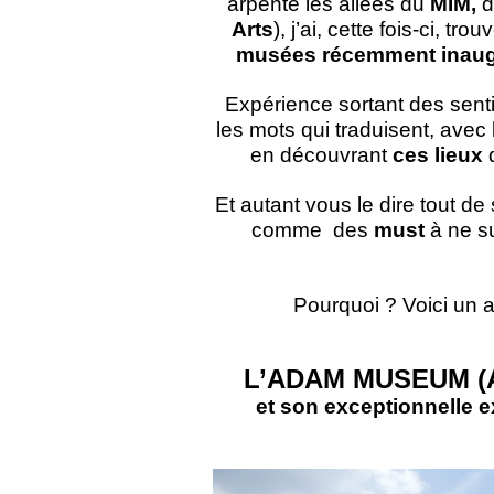
arpenté les allées du
MIM,
d
Arts
), j’ai, cette fois-ci, 
musées récemment inau
Expérience sortant des sent
les mots qui traduisent, avec 
en découvrant
ces lieux
d
Et autant vous le dire tout d
comme des
must
à ne su
Pourquoi ? Voici un a
L’ADAM MUSEUM (A
et son exceptionnelle