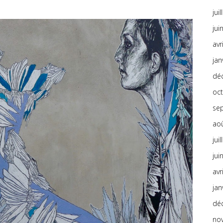
jui
jui
avr
jan
dé
oc
se
ao
jui
jui
avr
jan
dé
no