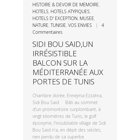
HISTOIRE & DEVOIR DE MEMOIRE
,
HOTELS
,
HOTELS ATYPIQUES
,
HOTELS D' EXCEPTION
,
MUSEE
,
NATURE
,
TUNISIE
,
VOS ENVIES
|
4
Commentaires
SIDI BOU SAID,UN
IRRÉSISTIBLE
BALCON SUR LA
MÉDITERRANÉE AUX
PORTES DE TUNIS
Chambre dorée, Ennejma Ezzahra,
Sidi Bou Said Bâti au sommet
d'un promontoire surplombant, à
vingt kilomètres de Tunis, le golf
éponyme, l'inoubliable village de Sidi
Bou Said n'a, en dépit des siècles,
rien perdu de sa superbe.