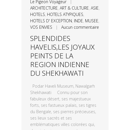
Le Pigeon Voyageur
|
ARCHITECTURE
,
ART & CULTURE
,
ASIE
,
HOTELS
,
HOTELS ATYPIQUES
,
HOTELS D' EXCEPTION
,
INDE
,
MUSEE
,
VOS ENVIES
|
Aucun commentaire
SPLENDIDES
HAVELIS,LES JOYAUX
PEINTS DE LA
REGION INDIENNE
DU SHEKHAWATI
Podar Haveli Museum, Nawalgarh
Shekhawati Connu pour son
fabuleux désert, ses majestueux
forts, ses fastueux palais, ses tigres
du Bengale, ses pierres précieuses,
ses lieux sacrés et ses
emblématiques villes colorées qui,