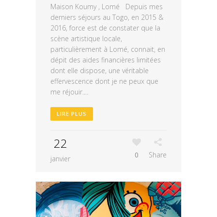
Maison Koumy , Lomé Depuis mes
derniers séjours au Togo, en 2015 &
2016, force est de constater que la
scène artistique locale,
particulièrement à Lomé, connait, en
dépit des aides financières limitées
dont elle dispose, une véritable
effervescence dont je ne peux que
me réjouir....
LIRE PLUS
22
0
Share
janvier