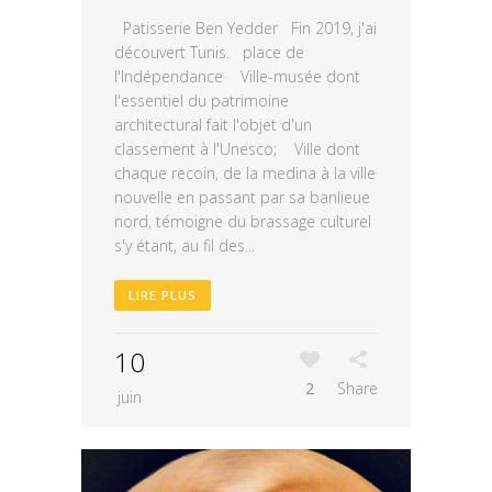
Patisserie Ben Yedder Fin 2019, j'ai
découvert Tunis. place de
l'Indépendance Ville-musée dont
l'essentiel du patrimoine
architectural fait l'objet d'un
classement à l'Unesco; Ville dont
chaque recoin, de la medina à la ville
nouvelle en passant par sa banlieue
nord, témoigne du brassage culturel
s'y étant, au fil des...
LIRE PLUS
10
2
Share
juin