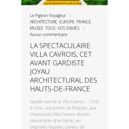
Le Pigeon Voyageur
|
ARCHITECTURE
,
EUROPE
,
FRANCE
,
MUSEE
,
TOUS
,
VOS ENVIES
|
Aucun commentaire
LA SPECTACULAIRE
VILLA CAVROIS, CET
AVANT GARDISTE
JOYAU
ARCHITECTURAL DES
HAUTS-DE-FRANCE
façade sud de la Villa Cavrois C'est
à Croix, aux portes de Roubaix, que
l'imposante Villa Cavroix dévoile,
depuis près d'un siècle, ses
originales façades, parées de