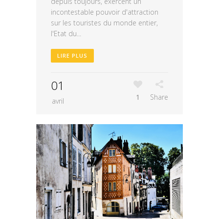
depuis toujours, exercent un
incontestable pouvoir d'attraction
sur les touristes du monde entier,
l'Etat du...
LIRE PLUS
01
1
Share
avril