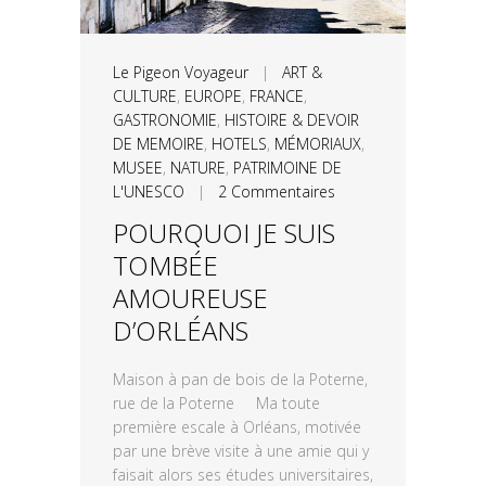
Le Pigeon Voyageur
|
ART &
CULTURE
,
EUROPE
,
FRANCE
,
GASTRONOMIE
,
HISTOIRE & DEVOIR
DE MEMOIRE
,
HOTELS
,
MÉMORIAUX
,
MUSEE
,
NATURE
,
PATRIMOINE DE
L'UNESCO
|
2 Commentaires
POURQUOI JE SUIS
TOMBÉE
AMOUREUSE
D’ORLÉANS
Maison à pan de bois de la Poterne,
rue de la Poterne Ma toute
première escale à Orléans, motivée
par une brève visite à une amie qui y
faisait alors ses études universitaires,