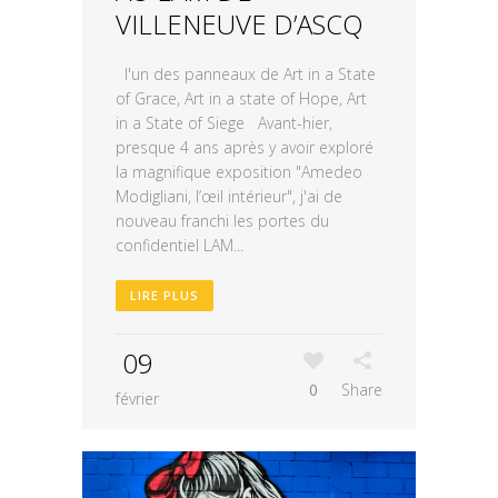
VILLENEUVE D’ASCQ
l'un des panneaux de Art in a State
of Grace, Art in a state of Hope, Art
in a State of Siege Avant-hier,
presque 4 ans après y avoir exploré
la magnifique exposition "Amedeo
Modigliani, l’œil intérieur", j'ai de
nouveau franchi les portes du
confidentiel LAM...
LIRE PLUS
09
0
Share
février