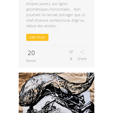
briques jaunes, aux lignes
géométriques horizontales. Rien
pourtant ne laissait présager que ce
chef-d'oeuvre architectural, érigé au
début des années...
LIRE PLUS
20
0
Share
février