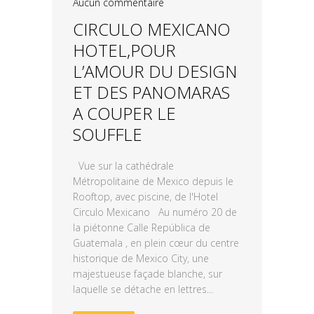
Aucun commentaire
CIRCULO MEXICANO
HOTEL,POUR
L’AMOUR DU DESIGN
ET DES PANOMARAS
A COUPER LE
SOUFFLE
Vue sur la cathédrale
Métropolitaine de Mexico depuis le
Rooftop, avec piscine, de l'Hotel
Circulo Mexicano Au numéro 20 de
la piétonne Calle República de
Guatemala , en plein cœur du centre
historique de Mexico City, une
majestueuse façade blanche, sur
laquelle se détache en lettres...